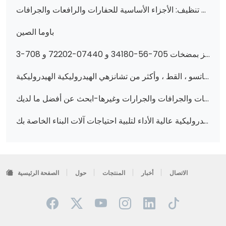
تعزيز الأداء مع تروس هيدروليكية عالية الجودة ومضخات تنظيف: الأجزاء الأساسية للحفارات والرافعات والجرافات (بما في ذلك 705-24-29090 و 3P7958 و 241-8693 والمزيد)
باوما الصين
عزّز أداء أجهزتك بمضخات هيدروليكية ممتازة-تتميز بمضخات 705-56-34180 و 07440-72202 و 708-3S-04541 وغيرها!
فتح الأداء: مضخات والعتاد الهيدروليكية عالية الجودة وقطع الغيار لكوماتسو ، القط ، وأكثر من تشانزهي الهيدروليكية الهيدروليكية
مضخات هيدروليكية عالية الأداء ومضخات تروس للرافعات والجرافات والجرارات وغيرها-ابحث عن أفضل ما لديك!
مضخات تروس هيدروليكية عالية الأداء لتلبية احتياجات آلات البناء الخاصة بك
الاتصال
أخبار
المنتجات
حول
الصفحة الرئيسية