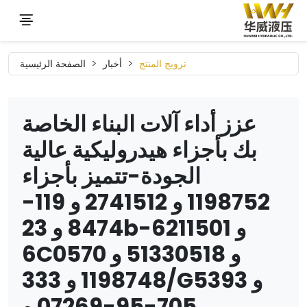
ترويج المنتج
أخبار
الصفحة الرئيسية
عزز أداء آلات البناء الخاصة
بك بأجزاء هيدروليكية عالية
الجودة-تتميز بأجزاء
1198752 و 2741512 و 119-
8474 و 23b-6211501 و
6C0570 و 51330518 و
1198748 و 333/G5393 و
705-95-07269 و