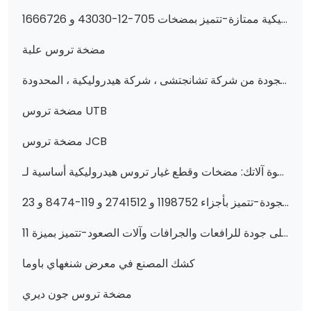
عزّز أداء الجرافة والجرار بمضخات هيدروليكية ممتازة-تتميز بمضخات 705-12-43030 و 1666726M91 و 705-41-02310 والمزيد!
مضخة تروس علبة
عزّز أداء أجهزتك بمضخات هيدروليكية عالية الجودة من شركة تشانجتشى ، شركة هيدروليكية ، المحدودة.
مضخة تروس UTB
مضخة تروس JCB
عزز قوة آلاتك: مضخات وقطع غيار تروس هيدروليكية أساسية لـ XGMA و Komatsu والمزيد من اللوادر والجرافات-اعثر على قطع غيار موثوقة في هيدروليكي من تشانجزهي
عزز أداء آلات البناء الخاصة بك بأجزاء هيدروليكية عالية الجودة-تتميز بأجزاء 1198752 و 2741512 و 119-8474 و 23b-6211501 و 6C0570 و 51330518 و 1198748 و 333/G5393 و 705-95-07269 و 400910-00419 و 6677729 و 705-61-2
مضخات وقطع غيار التروس الهيدروليكية الأساسية لآلات البناء: أعلى جودة للرافعات والجرافات وآلات الصعود-تتميز بميزة 11C0026 و 705-14-41040 و 7S4629 والمزيد من شركة تشانجي وهواوي
كشك المصنع في معرض شنغهاي باوما
مضخة تروس جون ديري