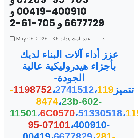
400910-00419 و
6677729 و 705-61-2
عدد المشاهدات
May 05, 2025
عزز أداء آلات البناء لديك
بأجزاء هيدروليكية عالية
الجودة-
تتميز
،
2741512
،
1198752
119-
8474
،
23b-602-
11501
،
6C0570
،
51330518
،
11
95-07101
،
400910-
00419
،
6677829
،
281-