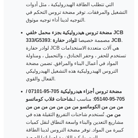
التي تتطلب الطاقة الهيدروليكية ، مثل أدوات
التشغيل والمرفقات. توفر مضخة تروس التحكم في
التوجيه لدينا أداء توجيه موثوق.
مضخة تروس هيدروليكية بجزء محمل خلفي JCB
.
لوادر حفارة JCB
: مصممة خصيصا ل
333/G5393
لوادر حفارة JCB هي آلات متعددة الاستخدامات
تستخدم للحفر ، وحفر الخنادق ، والتحميل ، ومناولة
المواد في أعمال البناء والمرافق. تضمن مضخة
التروس الهيدروليكية هذه التشغيل الهيدروليكي
الفعال والقوي.
مضخة تروس أجزاء هيدروليكية 705-95-07101 /
705-95-05140
: مناسب لـ
شاحنات قلاب كوماتسو
من من من الكوماتسو من من من من من من من
من من
. تُستخدم شاحنات التفريغ الثقيلة هذه في
مشاريع التعدين والبناء واسعة النطاق لنقل كميات
كبيرة من المواد. توفر مضخة التروس لدينا الطاقة
الهيدروليكية اللازمة لعملياتها الصعبة.