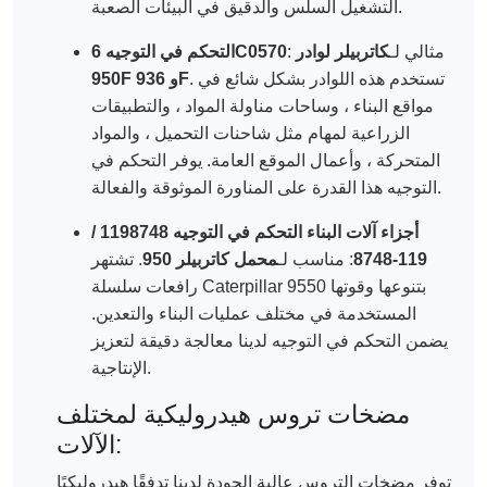
التشغيل السلس والدقيق في البيئات الصعبة.
: مثالي لـ
كاتربيلر لوادر
التحكم في التوجيه 6C0570
. تستخدم هذه اللوادر بشكل شائع في
950F و 936F
مواقع البناء ، وساحات مناولة المواد ، والتطبيقات
الزراعية لمهام مثل شاحنات التحميل ، والمواد
المتحركة ، وأعمال الموقع العامة. يوفر التحكم في
التوجيه هذا القدرة على المناورة الموثوقة والفعالة.
أجزاء آلات البناء التحكم في التوجيه 1198748 /
119-8748
: مناسب لـ
محمل كاتربيلر 950
. تشتهر
رافعات سلسلة Caterpillar 9550 بتنوعها وقوتها
المستخدمة في مختلف عمليات البناء والتعدين.
يضمن التحكم في التوجيه لدينا معالجة دقيقة لتعزيز
الإنتاجية.
مضخات تروس هيدروليكية لمختلف
الآلات:
توفر مضخات التروس عالية الجودة لدينا تدفقًا هيدروليكيًا