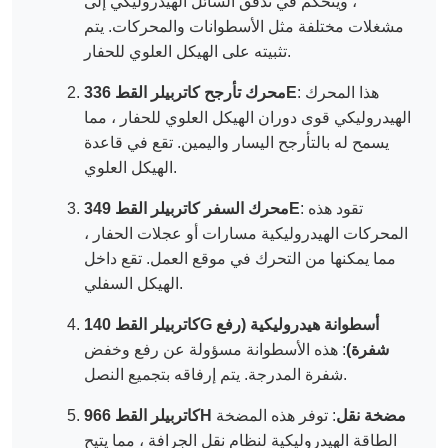
، ويتحكم في تدفق السائل الهيدروليكي إلى
مشغلات مختلفة مثل الأسطوانات والمحركات. يتم
تثبيته على الهيكل العلوي للحفار.
: هذا المحرك
محرك تأرجح كاتربيلر القط 336E
الهيدروليكي قوى دوران الهيكل العلوي للحفار ، مما
يسمح له بالتأرجح اليسار واليمين. تقع في قاعدة
الهيكل العلوي.
: تقود هذه
محرك السفر كاتربيلر القط 349E
المحركات الهيدروليكية مسارات أو عجلات الحفار ،
مما يمكنها من التحرك في موقع العمل. تقع داخل
الهيكل السفلي.
كاتربيلر القط 140G أسطوانة هيدروليكية (رفع
شفرة)
: هذه الأسطوانة مسؤولة عن رفع وخفض
شفرة المدرجة. يتم إرفاقه بتجميع النصل.
كاتربيلر القط 966H مضخة نقل
: توفر هذه المضخة
الطاقة الهيدروليكية لنظام نقل الجرافة ، مما يتيح