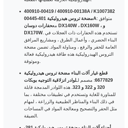
400910-00419 / 400910-00138A / K1007382
: متوافق
مضخة تروس هيدروليكية 401-00445A
مع
حفارات دوسان DX140W ، DX160W ، و
. تستخدم هذه الحفارات ذات العجلات في
DX170W
البناء الحضري ، وأعمال الطرق ، ومشاريع المرافق
العامة للحفر والرفع ، ومناولة المواد. تضمن مضخة
التروس الهيدروليكية هذه طاقة هيدروليكية فعالة
وموثوقة.
قطع غيار آلات البناء مضخة تروس هيدروليكية
6677829
: مصمم لـ
لوادر انزلاقية التوجيه بوبكات
320 و 322 و 323
. هذه اللوادر المدمجة قابلة
للمناورة للغاية وتستخدم في تطبيقات مختلفة ، بما
في ذلك البناء والمناظر الطبيعية والزراعة ، لمهام
مثل الحفر والتصحيح ومعالجة المواد في المساحات
الضيقة.
أجزاء آلات البناء مضخة تروس هيدروليكية 281-