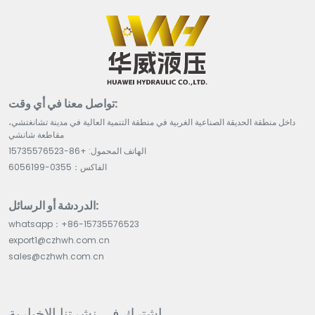
تواصل معنا في أي وقت:
داخل منطقة الحديقة الصناعية الغربية في منطقة التنمية العالية في مدينة تشانغتشي،
مقاطعة شانشي
الهاتف المحمول: +86-15735576523
الفاكس：0355-6056199
الدردشة أو الرسائل:
whatsapp：+86-15735576523
export1@czhwh.com.cn
sales@czhwh.com.cn
اشترك في نشرتنا الإخبارية