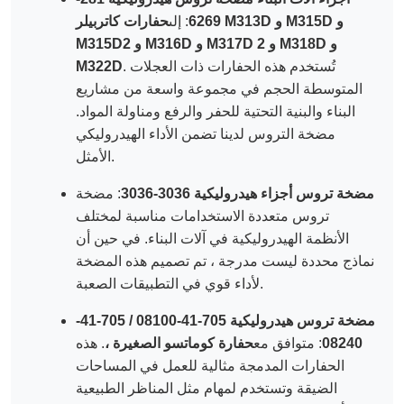
6269
: إلى
حفارات كاتربيلر M313D و M315D و
M315D2 و M316D و M317D 2 و M318D و
. تُستخدم هذه الحفارات ذات العجلات
M322D
المتوسطة الحجم في مجموعة واسعة من مشاريع
البناء والبنية التحتية للحفر والرفع ومناولة المواد.
مضخة التروس لدينا تضمن الأداء الهيدروليكي
الأمثل.
مضخة تروس أجزاء هيدروليكية 3036-3036
: مضخة
تروس متعددة الاستخدامات مناسبة لمختلف
الأنظمة الهيدروليكية في آلات البناء. في حين أن
نماذج محددة ليست مدرجة ، تم تصميم هذه المضخة
لأداء قوي في التطبيقات الصعبة.
مضخة تروس هيدروليكية 705-41-08100 / 705-41-
08240
: متوافق مع
حفارة كوماتسو الصغيرة ،
. هذه
الحفارات المدمجة مثالية للعمل في المساحات
الضيقة وتستخدم لمهام مثل المناظر الطبيعية