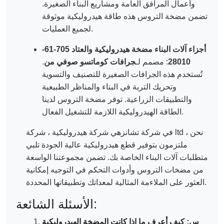
وأعمال المرافق العامة ومشاريع البناء الصغيرة.
تضمن مضخة التروس هذه طاقة هيدروليكية موثوقة
لجميع العمليات.
أجزاء آلات البناء مضخة هيدروليكية والعتاد 705-61-
28010
: مصمم لـ
جرافات كوماتسو صوفي من
.
تُستخدم هذه الجرافات الصغيرة للتصنيف والتسوية
وتحريك التربة في البناء والمناظر الطبيعية
والتطبيقات الزراعية. توفر مضخة التروس لدينا
الطاقة الهيدروليكية اللازمة للتشغيل الفعال.
في شركة تشانزهي شركة هيدروليكية ، شركة ltd ، نحن
ملتزمون بتوفير قطع هيدروليكية عالية الجودة تلبي
متطلبات آلات البناء الخاصة بك. تضمن مجموعتنا الواسعة
من مضخات التروس وأدوات التحكم في التوجيه إمكانية
العثور على الملاءمة المثالية لمعداتك وتطبيقاتها المحددة.
الأسئلة الشائعة:
س: كيف أعرف ما إذا كانت المضخة الهيدروليكية