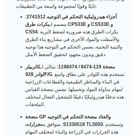
ثابتًا وقويًا لمجموعة واسعة من التطبيقات:
أجزاء هيدروليكية التحكم في التوجيه 2741512
:
مصمم لـ
بكرات طرق CP533E و CS533E و
. بكرات الطرق هذه ضرورية لضغط التربة
CS54
والأسفلت والمواد الأخرى في مشاريع بناء الطرق
والبنية التحتية. يضمن التحكم في التوجيه هذا توجيه
دقيق وبدون مجهود لتحقيق الضغط الأمثل.
مضخة 119-8474 / 1198474
: مثالي لـ
كاتربيلر
. تستخدم هذه اللوادر على نطاق واسع
لوادر 928F/G
في البناء والمناظر الطبيعية والقطاعات الزراعية
لمهام مناولة المواد وتحميلها. تضمن مضخة القياس
هذه تدفقًا هيدروليكيًا دقيقًا للتشغيل الفعال لمختلف
الملحقات.
مضخة GP والعتاد مضخة التحكم في التوجيه
. وتستخدم
جرارات TL5050
51330518
: متوافق مع
هذه الجرارات في الزراعة والبناء لمختلف المهام