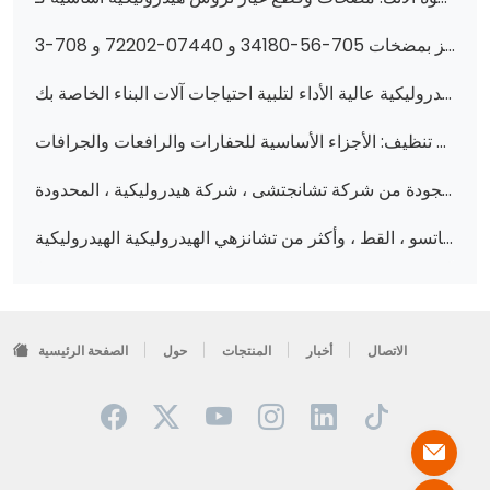
عزّز أداء أجهزتك بمضخات هيدروليكية ممتازة-تتميز بمضخات 705-56-34180 و 07440-72202 و 708-3S-04541 وغيرها!
مضخات تروس هيدروليكية عالية الأداء لتلبية احتياجات آلات البناء الخاصة بك
تعزيز الأداء مع تروس هيدروليكية عالية الجودة ومضخات تنظيف: الأجزاء الأساسية للحفارات والرافعات والجرافات (بما في ذلك 705-24-29090 و 3P7958 و 241-8693 والمزيد)
عزّز أداء أجهزتك بمضخات هيدروليكية عالية الجودة من شركة تشانجتشى ، شركة هيدروليكية ، المحدودة.
فتح الأداء: مضخات والعتاد الهيدروليكية عالية الجودة وقطع الغيار لكوماتسو ، القط ، وأكثر من تشانزهي الهيدروليكية الهيدروليكية
الاتصال
أخبار
المنتجات
حول
الصفحة الرئيسية