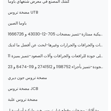
كشك المصنع في معرض شنغهاي باوما
مضخة تروس UTB
باوما الصين
عزّز أداء الجرافة والجرار بمضخات هيدروليكية ممتازة-تتميز بمضخات 705-12-43030 و 1666726M91 و 705-41-02310 والمزيد!
مضخات هيدروليكية عالية الأداء ومضخات تروس للرافعات والجرافات والجرارات وغيرها-ابحث عن أفضل ما لديك!
مضخات وقطع غيار التروس الهيدروليكية الأساسية لآلات البناء: أعلى جودة للرافعات والجرافات وآلات الصعود-تتميز بميزة 11C0026 و 705-14-41040 و 7S4629 والمزيد من شركة تشانجي وهواوي
عزز أداء آلات البناء الخاصة بك بأجزاء هيدروليكية عالية الجودة-تتميز بأجزاء 1198752 و 2741512 و 119-8474 و 23b-6211501 و 6C0570 و 51330518 و 1198748 و 333/G5393 و 705-95-07269 و 400910-00419 و 6677729 و 705-61-2
مضخة تروس جون ديري
مضخة تروس JCB
مضخة تروس علبة
عزز قوة آلاتك: مضخات وقطع غيار تروس هيدروليكية أساسية لـ XGMA و Komatsu والمزيد من اللوادر والجرافات-اعثر على قطع غيار موثوقة في هيدروليكي من تشانجزهي