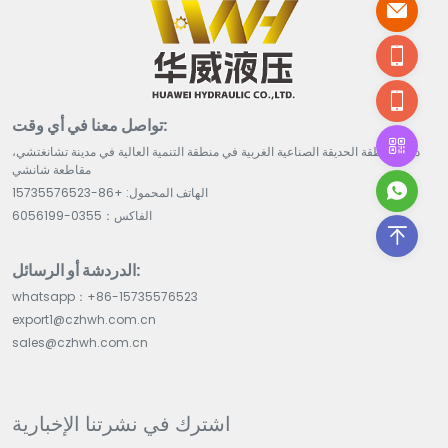
تواصل معنا في أي وقت:
داخل منطقة الحديقة الصناعية الغربية في منطقة التنمية العالية في مدينة تشانغتشي،
مقاطعة شانشي
الهاتف المحمول: +86-15735576523
الفاكس：0355-6056199
الدردشة أو الرسائل:
whatsapp：+86-15735576523
export1@czhwh.com.cn
sales@czhwh.com.cn
اشترك في نشرتنا الإخبارية