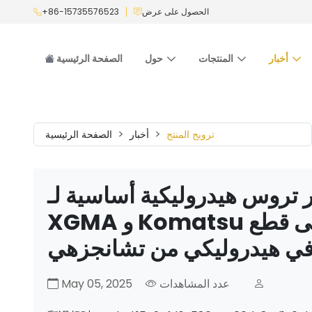
الحصول على عرض
+86-15735576523
أخبار
المنتجات
حول
الصفحة الرئيسية
ترويج المنتج
أخبار
الصفحة الرئيسية
 تروس هيدروليكية أساسية لـ
XGMA و Komatsu والمزيد من اللوادر والجرافات-اعثر على قطع
 في هيدروليكي من تشانجزهي
عدد المشاهدات
May 05, 2025