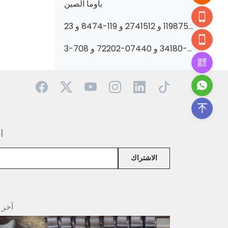
باوما الصين
عزز أداء آلات البناء الخاصة بك بأجزاء هيدروليكية عالية الجودة-تتميز بأجزاء 1198752 و 2741512 و 119-8474 و 23b-6211501 و 6C0570 و 51330518 و 1198748 و 333/G5393 و 705-95-07269 و 400910-00419 و 6677729 و 705-61-2
عزّز أداء أجهزتك بمضخات هيدروليكية ممتازة-تتميز بمضخات 705-56-34180 و 07440-72202 و 708-3S-04541 وغيرها!
ا
الاشتراك
آخر 