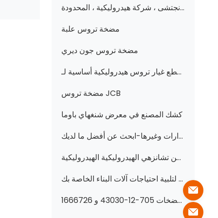
عزّز أداء أجهزتك بمضخات هيدروليكية عالية الجودة من شركة تشانجتشى ، شركة هيدروليكية ، المحدودة.
مضخة تروس علبة
مضخة تروس جون ديري
عزز قوة آلاتك: مضخات وقطع غيار تروس هيدروليكية أساسية لـ XGMA و Komatsu والمزيد من اللوادر والجرافات-اعثر على قطع غيار موثوقة في هيدروليكي من تشانجزهي
مضخة تروس JCB
كشك المصنع في معرض شنغهاي باوما
مضخات هيدروليكية عالية الأداء ومضخات تروس للرافعات والجرافات والجرارات وغيرها-ابحث عن أفضل ما لديك!
فتح الأداء: مضخات والعتاد الهيدروليكية عالية الجودة وقطع الغيار لكوماتسو ، القط ، وأكثر من تشانزهي الهيدروليكية الهيدروليكية
مضخات تروس هيدروليكية عالية الأداء لتلبية احتياجات آلات البناء الخاصة بك
عزّز أداء الجرافة والجرار بمضخات هيدروليكية ممتازة-تتميز بمضخات 705-12-43030 و 1666726M91 و 705-41-02310 والمزيد!