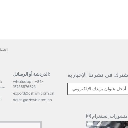
الاتصا
شترك في نشرتنا الإخبارية
الدردشة أو الرسائل:
whatsapp：+86-
دا
15735576523
منط
export1@czhwh.com.cn
ال
sales@czhwh.com.cn
منشورات إنستغرام