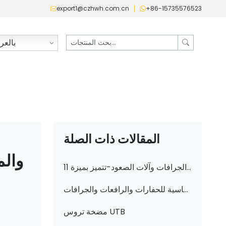
export1@czhwh.com.cn
+86-15735576523
بالعرب
المقالات ذات الصلة
مضخات وقطع غيار التروس الهيدروليكية الأساسية لآلات البناء: أعلى جودة للرافعات والجرافات وآلات الصعود-تتميز بميزة 11C0026 و 705-14-41040 و 7S4629 والمزيد من شركة تشانجي وهواوي
تعزيز الأداء مع تروس هيدروليكية عالية الجودة ومضخات تنظيف: الأجزاء الأساسية للحفارات والرافعات والجرافات (بما في ذلك 705-24-29090 و 3P7958 و 241-8693 والمزيد)
مضخة تروس UTB