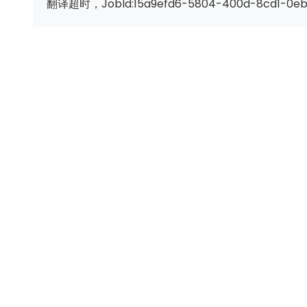
翻译超时，JobId:15a9efd6-5804-400d-8cd1-0e