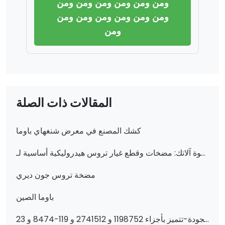
ومن ومن ومن ومن ومن ومن
ومن ومن ومن ومن ومن ومن
ومن
المقالات ذات الصلة
كشك المصنع في معرض شنغهاي باوما
عزز قوة آلاتك: مضخات وقطع غيار تروس هيدروليكية أساسية لـ XGMA و Komatsu والمزيد من اللوادر والجرافات-اعثر على قطع غيار موثوقة في هيدروليكي من تشانجزهي
مضخة تروس جون ديري
باوما الصين
عزز أداء آلات البناء الخاصة بك بأجزاء هيدروليكية عالية الجودة-تتميز بأجزاء 1198752 و 2741512 و 119-8474 و 23b-6211501 و 6C0570 و 51330518 و 1198748 و 333/G5393 و 705-95-07269 و 400910-00419 و 6677729 و 705-61-2