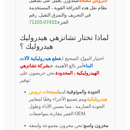
التروس مضخة
للبلدوزر. يعمل على تشغيل
نظام نقل هذه الجرافة القوية ، المستخدمة
في التجريف والتمزق الثقيل. رقم
الجزء:
07433-71103
لماذا تختار تشانزهي هيدروليك
هيدروليك ؟
اختيار المورِّد الصحيح لـ
قطع هيدروليكية لآلات
البناء
أمر بالغ الأهمية. في
شركة تشانزهي
الهيدروليكية ، المحدودة.
نحن حريصون على
توفير:
الجودة والموثوقية:
لدينا
مضخات تروس
هيدروليكية
ويتم تصنيع الأجزاء وفقًا لمعايير
الجودة الصارمة ، مما يضمن الأداء وطول
العمر مقارنة بمواصفات OEM.
مخزون واسع:
نحن مخزون مجموعة واسعة