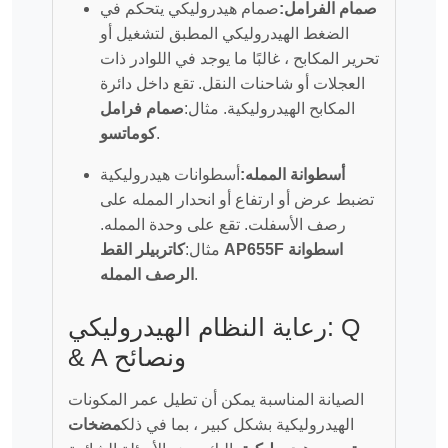
صمام الفرامل:
صمام هيدروليكي يتحكم في
الضغط الهيدروليكي المطبق لتشغيل أو
تحرير المكابح ، غالبًا ما يوجد في اللوادر ذات
العجلات أو شاحنات النقل. تقع داخل دائرة
المكابح الهيدروليكية. مثال:
صمام فرامل
.
كوماتسو
أسطوانة الممله:
أسطوانات هيدروليكية
تضبط عرض أو ارتفاع أو انحدار الممله على
رصف الأسفلت. تقع على وحدة الممله.
مثال:
كاتربيلر القط AP655F اسطوانة
.
الرصف الممله
رعاية النظام الهيدروليكي: Q
& A ونصائح
الصيانة المناسبة يمكن أن تطيل عمر المكونات
الهيدروليكية بشكل كبير ، بما في ذلك
مضخات