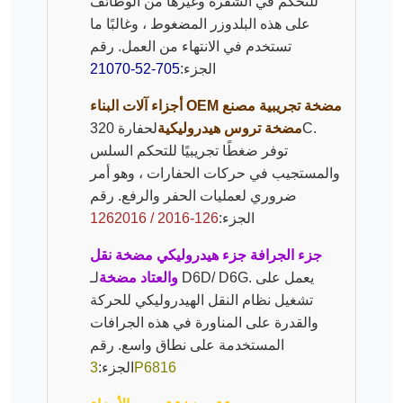
للتحكم في الشفرة وغيرها من الوظائف
على هذه البلدوزر المضغوط ، وغالبًا ما
تستخدم في الانتهاء من العمل. رقم
الجزء:
705-52-21070
أجزاء آلات البناء OEM مضخة تجريبية مصنع
مضخة تروس هيدروليكية
لحفارة 320C.
توفر ضغطًا تجريبيًا للتحكم السلس
والمستجيب في حركات الحفارات ، وهو أمر
ضروري لعمليات الحفر والرفع. رقم
الجزء:
126-2016 / 1262016
جزء الجرافة جزء هيدروليكي مضخة نقل
والعتاد مضخة
لـ D6D/ D6G. يعمل على
تشغيل نظام النقل الهيدروليكي للحركة
والقدرة على المناورة في هذه الجرافات
المستخدمة على نطاق واسع. رقم
3P6816
الجزء: