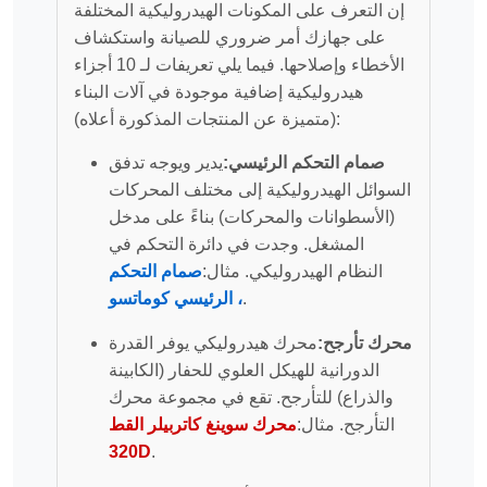
إن التعرف على المكونات الهيدروليكية المختلفة
على جهازك أمر ضروري للصيانة واستكشاف
الأخطاء وإصلاحها. فيما يلي تعريفات لـ 10 أجزاء
هيدروليكية إضافية موجودة في آلات البناء
(متميزة عن المنتجات المذكورة أعلاه):
صمام التحكم الرئيسي:
يدير ويوجه تدفق
السوائل الهيدروليكية إلى مختلف المحركات
(الأسطوانات والمحركات) بناءً على مدخل
المشغل. وجدت في دائرة التحكم في
النظام الهيدروليكي. مثال:
صمام التحكم
.
الرئيسي كوماتسو ،
محرك تأرجح:
محرك هيدروليكي يوفر القدرة
الدورانية للهيكل العلوي للحفار (الكابينة
والذراع) للتأرجح. تقع في مجموعة محرك
التأرجح. مثال:
محرك سوينغ كاتربيلر القط
320D
.