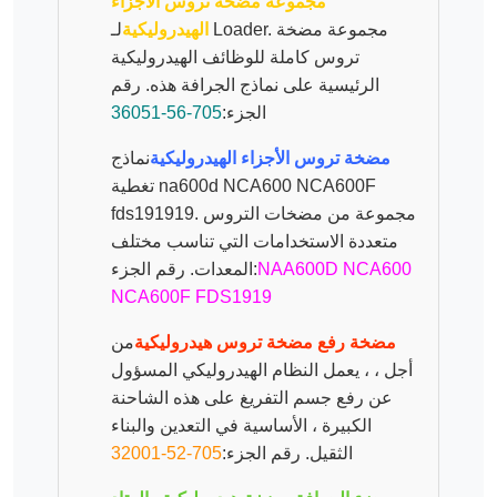
مجموعة مضخة تروس الأجزاء
الهيدروليكية
لـ Loader. مجموعة مضخة
تروس كاملة للوظائف الهيدروليكية
الرئيسية على نماذج الجرافة هذه. رقم
الجزء:
705-56-36051
مضخة تروس الأجزاء الهيدروليكية
نماذج
تغطية na600d NCA600 NCA600F
fds191919. مجموعة من مضخات التروس
متعددة الاستخدامات التي تناسب مختلف
NAA600D NCA600
المعدات. رقم الجزء:
NCA600F FDS1919
مضخة رفع مضخة تروس هيدروليكية
من
أجل ، ، يعمل النظام الهيدروليكي المسؤول
عن رفع جسم التفريغ على هذه الشاحنة
الكبيرة ، الأساسية في التعدين والبناء
الثقيل. رقم الجزء:
705-52-32001