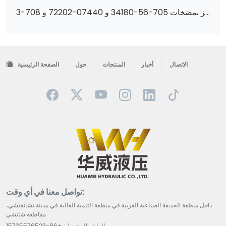
عزّز أداء أجهزتك بمضخات هيدروليكية ممتازة-تتميز بمضخات 705-56-34180 و 07440-72202 و 708-3S-04541 وغيرها!
الاتصال
أخبار
المنتجات
حول
الصفحة الرئيسية
تواصل معنا في أي وقت:
داخل منطقة الحديقة الصناعية الغربية في منطقة التنمية العالية في مدينة تشانغتشي،
مقاطعة شانشي
الهاتف المحمول: +86-15735576523