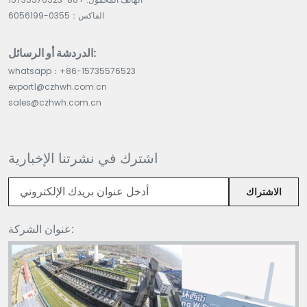
الفاكس：0355-6056199
الدردشة أو الرسائل:
whatsapp：+86-15735576523
export1@czhwh.com.cn
sales@czhwh.com.cn
اشترك في نشرتنا الإخبارية
الاشتراك
عنوان الشركة: