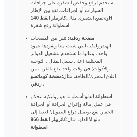
تستخدم لرفع وخفض الشفرة على جرافات
السيارات أو الجرافات. تقع بين الإطار
وتجميع الشفرة. مثال:
كاتربيلر القط 140H
.
اسطوانة رفع شفرة
مضخة ردفية:
اثنين من المضخات
الهيدروليكية التي شنت معا ويقودها عمود
واحد ، وغالبا ما تستخدم لتشغيل الدوائر
المختلفة (على سبيل المثال ، التوجيه
والأدوات) في وقت واحد. يقع بالقرب من
إقلاع المحرك/الطاقة. مثال:
مضخة كوماتسو
.
، ردفي
اسطوانة الدلو:
أسطوانة هيدروليكية تتحكم
في عمل إمالة وإغراق الجرافة أو الجرافة
الحفار. يقع توصيل ذراع التطويل/العصا إلى
الدلو. مثال:
كاتربيلر القط 966M دلو
.
اسطوانة