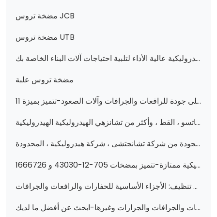
مضخة تروس JCB
مضخة تروس UTB
مضخات تروس هيدروليكية عالية الأداء لتلبية احتياجات آلات البناء الخاصة بك
مضخة تروس علبة
مضخات وقطع غيار التروس الهيدروليكية الأساسية لآلات البناء: أعلى جودة للرافعات والجرافات وآلات الصعود-تتميز بميزة 11C0026 و 705-14-41040 و 7S4629 والمزيد من شركة تشانجي وهواوي
فتح الأداء: مضخات والعتاد الهيدروليكية عالية الجودة وقطع الغيار لكوماتسو ، القط ، وأكثر من تشانزهي الهيدروليكية الهيدروليكية
عزّز أداء أجهزتك بمضخات هيدروليكية عالية الجودة من شركة تشانجتشى ، شركة هيدروليكية ، المحدودة.
عزّز أداء الجرافة والجرار بمضخات هيدروليكية ممتازة-تتميز بمضخات 705-12-43030 و 1666726M91 و 705-41-02310 والمزيد!
تعزيز الأداء مع تروس هيدروليكية عالية الجودة ومضخات تنظيف: الأجزاء الأساسية للحفارات والرافعات والجرافات (بما في ذلك 705-24-29090 و 3P7958 و 241-8693 والمزيد)
مضخات هيدروليكية عالية الأداء ومضخات تروس للرافعات والجرافات والجرارات وغيرها-ابحث عن أفضل ما لديك!