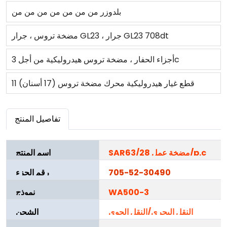
الرئيسية 705-21-40020 ل رافعة عجل WA380-3
بلدوزر من من من من من من من
مضخة تروس ، جرار GL23 ، جرار GL23 708dt
أجزاء الحفار ، مضخة تروس هيدروليكية من أجل 3c
11 قطع غيار هيدروليكية محرك مضخة تروس (17 أسنان)
7G9722 7G-9722 للرافعة التحميل 936F 950B/950E
تفاصيل المنتج
960F
SAR63/28 مضخة عمل/p.c
اسم المنتج
705-52-30490
رقم الجزء
WA500-3
نموذج
النقل البحري/النقل الجوي
الشحن