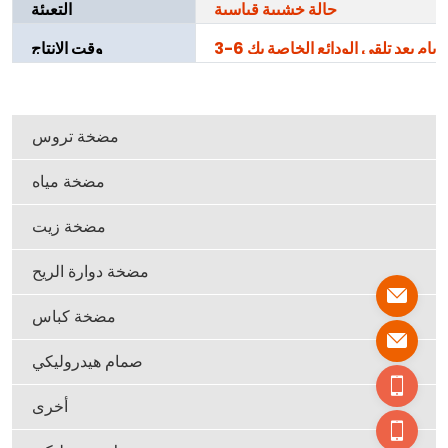
حالة خشبية قياسية
التعبئة
3-6 أيام بعد تلقي الودائع الخاصة بك
وقت الإنتاج
مضخة تروس
مضخة مياه
مضخة زيت
مضخة دوارة الريح
مضخة كباس
صمام هيدروليكي
أخرى